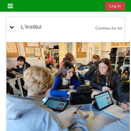
Ves al contingut principal
Log in
Panell lateral
Esquema per temes
L'institut
Contreu-ho tot