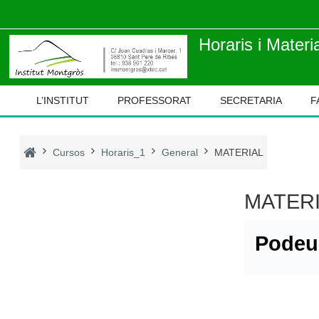
Ves al contingut principal
Horaris i Materia
L’INSTITUT
PROFESSORAT
SECRETARIA
F
Cursos
Horaris_1
General
MATERIAL
MATER
Podeu 