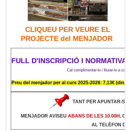
CLIQUEU PER VEURE EL
PROJECTE del MENJADOR
FULL D'INSCRIPCIÓ I NORMATIVA
Cal complimentar-lo i lliurar-lo a con
Preu del menjador per al curs 2025-2026: 7,13€ (dinar 
TANT PER APUNTAR-SE 
MENJADOR
AVISEU
ABANS DE LES 10.00H
, O 
AL TELÈFON DE