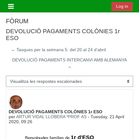
Ves al contingut principal
Log in
Panell lateral
FÒRUM
DEVOLUCIÓ PAGAMENTS COLÒNIES 1r
ESO
← Tasques per la setmana 5: del 20 al 24 d'abril.
DEVOLUCIÓ PAGAMENTS INTERCANVI AMB ALEMANYA
→
Mode de visualització
Nombre de respostes: 0
DEVOLUCIÓ PAGAMENTS COLÒNIES 1r ESO
per
ARTUR VIDAL LLOBERA *PROF AS
-
Tuesday, 21 April
2020, 09:26
1r d'ESO
Benvolgudes famílies de
.