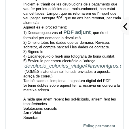
Iniciem el tràmit de les devolucions dels pagaments que
vau fer per les colònies que, malauradament, han estat
cancel·lades. L'import que us retornarem és l'import que
vau pagar,
excepte 50€
, que no ens han retornat, per cada
alumne/a
.
Aquest és el procediment:
PDF adjunt
1) Descarregueu-vos el
, que és el
formulari per demanar la devolució.
2) Ompliu totes les dades que us demana. Reviseu,
sobretot, el compte bancari i les dades de contacte.
3) Signeu-lo.
4) Escanegeu-lo o feu-li una fotografia de bona qualitat.
5) Envieu-lo per correu electrònic a l'adreça
devolucio_colonies_viatge@insmontgros.cat
(NOMÉS s'atendran sol·licituds enviades a aquesta
adreça de correu).
També s'admet l'emplenat i signatura digital del PDF.
Si teniu dubtes sobre aquest tema, escriviu un correu a la
mateixa adreça.
A mida que anem rebent les sol·licituds, anirem fent les
transferències.
Salutacions cordials
Artur Vidal
Secretari
Enllaç permanent