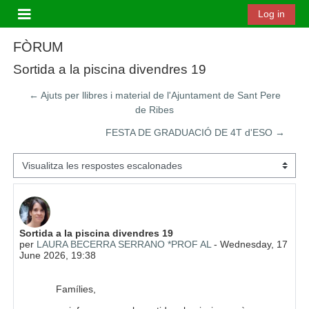
Ves al contingut principal
Log in
Panell lateral
FÒRUM
Sortida a la piscina divendres 19
← Ajuts per llibres i material de l'Ajuntament de Sant Pere
de Ribes
FESTA DE GRADUACIÓ DE 4T d'ESO →
Mode de visualització
Nombre de respostes: 0
Sortida a la piscina divendres 19
per
LAURA BECERRA SERRANO *PROF AL
-
Wednesday, 17
June 2026, 19:38
Famílies,