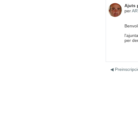
Nombre
Ajuts 
per
AR
Benvol
l'ajun
per de
◀︎ Preinscripci