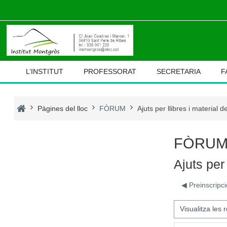
Ves al contingut principal
L’INSTITUT
PROFESSORAT
SECRETARIA
F
Pàgines del lloc
FÒRUM
Ajuts per llibres i material 
FÒRU
Ajuts per
◀︎ Preinscripci
Mode de visualització