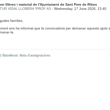
 de respostes: 0
per llibres i material de l'Ajuntament de Sant Pere de Ribes
TUR VIDAL LLOBERA *PROF AS
-
Wednesday, 17 June 2026, 13:40
gudes famílies,
tament ens ha informat que la convocatòria per demanar aquests ajuts e
manar-la.
ó Batxillerat: llista d'assignacions