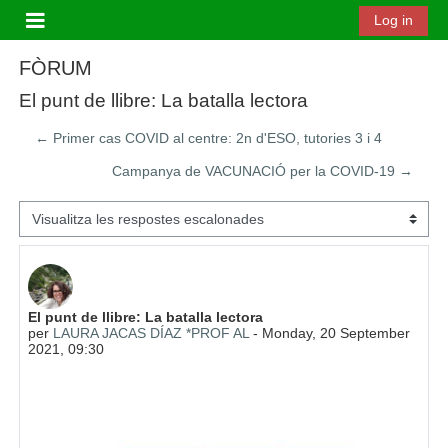
Ves al contingut principal
Log in
Panell lateral
FÒRUM
El punt de llibre: La batalla lectora
← Primer cas COVID al centre: 2n d'ESO, tutories 3 i 4
Campanya de VACUNACIÓ per la COVID-19 →
Mode de visualització
Nombre de respostes: 0
El punt de llibre: La batalla lectora
per
LAURA JACAS DÍAZ *PROF AL
-
Monday, 20 September
2021, 09:30