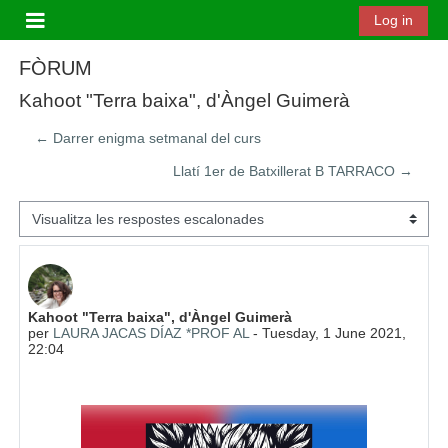
Ves al contingut principal
Log in
Panell lateral
FÒRUM
Kahoot "Terra baixa", d'Àngel Guimerà
← Darrer enigma setmanal del curs
Llatí 1er de Batxillerat B TARRACO →
Mode de visualització
Nombre de respostes: 0
Kahoot "Terra baixa", d'Àngel Guimerà
per
LAURA JACAS DÍAZ *PROF AL
-
Tuesday, 1 June 2021,
22:04