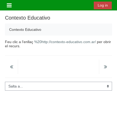
Ves al contingut principal
Log in
Panell lateral
Contexto Educativo
Contexto Educativo
Feu clic a l'enllaç
%20http://contexto-educativo.com.ar/
per obrir
el recurs.
Salta a...