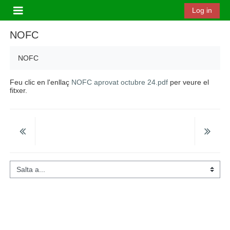
Ves al contingut principal
Log in
Panell lateral
NOFC
NOFC
Feu clic en l'enllaç
NOFC aprovat octubre 24.pdf
per veure el
fitxer.
Salta a...