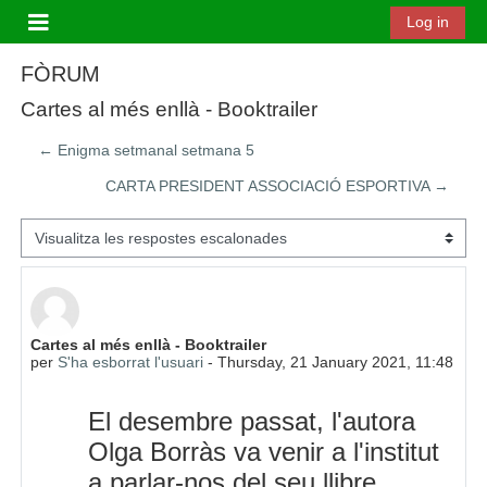
Ves al contingut principal
Log in
Panell lateral
FÒRUM
Cartes al més enllà - Booktrailer
← Enigma setmanal setmana 5
CARTA PRESIDENT ASSOCIACIÓ ESPORTIVA →
Mode de visualització
Nombre de respostes: 0
Cartes al més enllà - Booktrailer
per
S'ha esborrat l'usuari
-
Thursday, 21 January 2021, 11:48
El desembre passat, l'autora
Olga Borràs va venir a l'institut
a parlar-nos del seu llibre