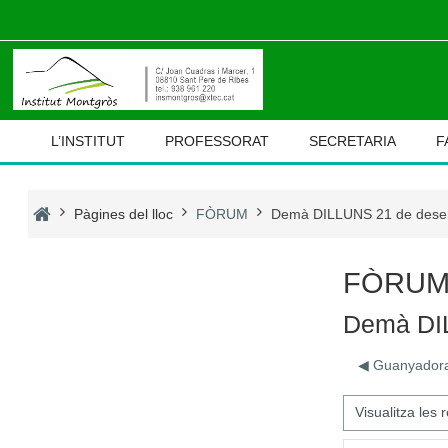
Ves al contingut principal
L’INSTITUT
PROFESSORAT
SECRETARIA
F
Pàgines del lloc
FÒRUM
Demà DILLUNS 21 de des
FÒRU
Demà DI
◀︎ Guanyadora
Mode de visualització