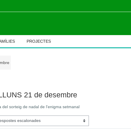
AMÍLIES
PROJECTES
embre
M
LLUNS 21 de desembre
 del sorteig de nadal de l'enigma setmanal