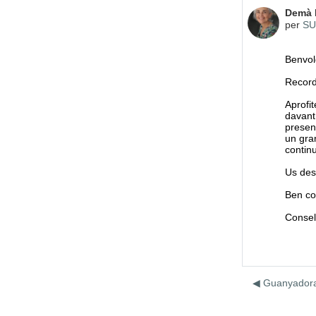
Nombre
Demà 
per
SU
Benvol
Recor
Aprofi
davant
presenc
un gra
continu
Us des
Ben co
Consel
◀︎ Guanyadora