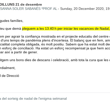
 de respostes: 0
DILLUNS 21 de desembre
SANNA SOLER SABANÉS *PROF AL
-
Sunday, 20 December 2020, 19
gudes famílies,
deu que demà
pleguem a les 13.40 h per iniciar les vacances de Nadal, f
tem per agrair la confiança mostrada en el projecte educatiu del centre
 d'uns temps de pandèmia plens d'incertesa. El balanç que en fem, am
ialitat completa obligada, és molt positiu. Sabem que ha estat molt dem
n esforç de conciliació. Ha estat un esforç recompensat ja que hem aco
ar així a partir de gener.
itgem uns bons dies de descans i celebració, amb tota la cura que le
rdialment,
l de Direcció
 del sorteig de nadal de l'enigma setmanal