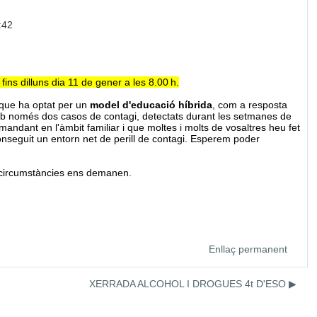
:42
ins dilluns dia 11 de gener a les 8.00 h.
 que ha optat per un
model d'educació híbrida
, com a resposta
b només dos casos de contagi, detectats durant les setmanes de
andant en l'àmbit familiar i que moltes i molts de vosaltres heu fet
nseguit un entorn net de perill de contagi. Esperem poder
s circumstàncies ens demanen.
Enllaç permanent
XERRADA ALCOHOL I DROGUES 4t D'ESO ▶︎