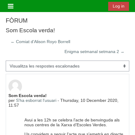
Ves al contingut principal
Log in
Panell lateral
FÒRUM
Som Escola verda!
← Comiat d'Alison Royo Borrell
Enigma setmanal setmana 2 →
Mode de visualització
Nombre de respostes: 0
Som Escola verda!
per
S'ha esborrat l'usuari
-
Thursday, 10 December 2020,
11:57
Avui a les 12h se celebra l'acte de benvinguda als
nous centres de la Xarxa d’Escoles Verdes.
Us convidem a seguir l'acte que s'emetrà en directe