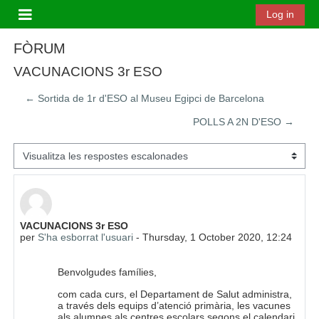
Ves al contingut principal
Log in
Panell lateral
FÒRUM
VACUNACIONS 3r ESO
← Sortida de 1r d'ESO al Museu Egipci de Barcelona
POLLS A 2N D'ESO →
Mode de visualització
Nombre de respostes: 0
VACUNACIONS 3r ESO
per
S'ha esborrat l'usuari
-
Thursday, 1 October 2020, 12:24
Benvolgudes famílies,
com cada curs, el Departament de Salut administra,
a través dels equips d’atenció primària, les vacunes
als alumnes als centres escolars segons el calendari