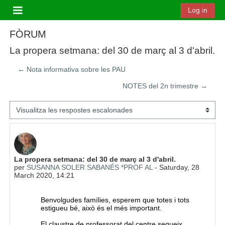
Ves al contingut principal
Log in
Panell lateral
FÒRUM
La propera setmana: del 30 de març al 3 d'abril.
← Nota informativa sobre les PAU
NOTES del 2n trimestre →
Mode de visualització
Nombre de respostes: 0
La propera setmana: del 30 de març al 3 d'abril.
per
SUSANNA SOLER SABANÉS *PROF AL
-
Saturday, 28
March 2020, 14:21
Benvolgudes famílies, esperem que totes i tots
estigueu bé, això és el més important.
El claustre de professorat del centre segueix