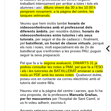
treballant intensament per arribar a totes i tots els
alumnes i així,
dilluns vinent dia 30 a les 10.00 h
penjarem novament, a la pàgina del centre, les
tasques setmanals.
Veureu que hem inclòs també
horaris de
videoconferències amb el professorat dels
diferents àmbits
, per resoldre dubtes;
horaris de
videoconferències entre tutor/
es
i els seus
tutorats
, per seguir el dia de cadascú i, finalment,
pel
batxillerat, un horari de classe virtuals
, perquè
els nois i noies, molt especialment els de 2n de
batxillerat que s'enfronten a les proves PAU, puguin
seguir la seva preparació.
Pel que fa a la
segona avaluació, DIMARTS 31 ja
podreu consultar les notes a PAM, pel que fa a l'ESO
i els i les tutors/es de BATXILLERAT enviaran a cada
noi/a un PDF amb les seves notes
. Qualsevol dubte,
poseu-vos en contacte via correu electrònic amb el
tutor/a del vostre fill/a.
Haureu vist a la pàgina del centre i xarxes, que hi ha
una proposta, de la professora
Manuela
Grañas
,
per fer mascaretes
per l'hospital de Sant Camil, si
us hi voleu adherir, escriviu-li.
Aquesta setmana penjarem una nova activitat