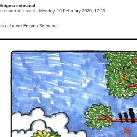
 de respostes: 0
 Enigma setmanal
a esborrat l'usuari
-
Monday, 10 February 2020, 17:20
eniu el quart Enigma Setmanal: