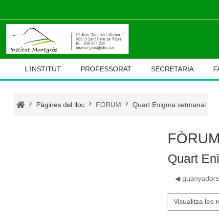
Ves al contingut principal
L’INSTITUT
PROFESSORAT
SECRETARIA
F
Pàgines del lloc
FÒRUM
Quart Enigma setmanal
FÒRU
Quart En
◀︎ guanyadors
Mode de visualització