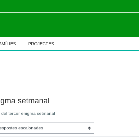
AMÍLIES
PROJECTES
M
igma setmanal
 del tercer enigma setmanal