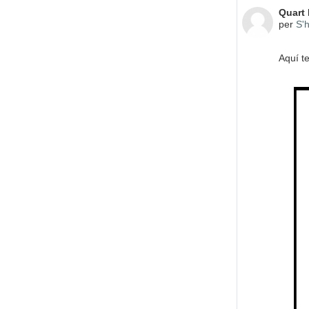
Nombre
Quart
per
S'h
Aquí t