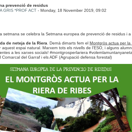
 de respostes: 0
na prevenció de residus
A GRIS *PROF ACT
-
Monday, 18 November 2019, 09:02
a setmana se celebra la Setmana europea de prevenció de residus i a l
da de neteja de la Riera
. Demà dimarts fem el
Montgròs actua per la 
r aquest espai natural. Marxem tots els nivells de l'ESO, i alguns alumne
tentes a les xarxes socials! #montgrosperlariera #volemlamuntanyanet
l Comarcal del Garraf i els ADF (Agrupació defensa forestal)