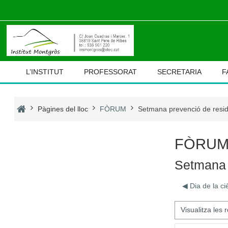
Ves al contingut principal
L’INSTITUT
PROFESSORAT
SECRETARIA
F
Pàgines del lloc
FÒRUM
Setmana prevenció de resi
FÒRU
Setmana 
◀︎ Dia de la ci
Mode de visualització