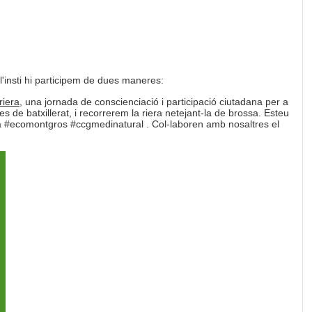
'insti hi participem de dues maneres:
riera
, una jornada de conscienciació i participació ciutadana per a
s de batxillerat, i recorrerem la riera netejant-la de brossa. Esteu
a #ecomontgros #ccgmedinatural . Col-laboren amb nosaltres el