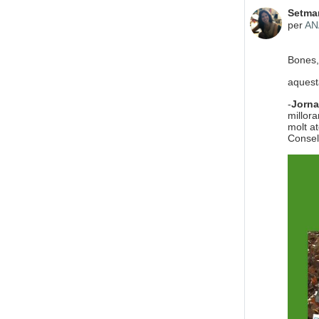
Nombre
Setma
per
AN
Bones,
aquest
-
Jorna
millora
molt a
Consel