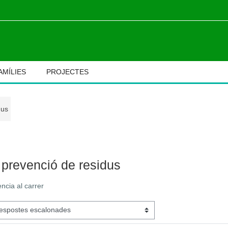
AMÍLIES
PROJECTES
dus
M
prevenció de residus
ència al carrer