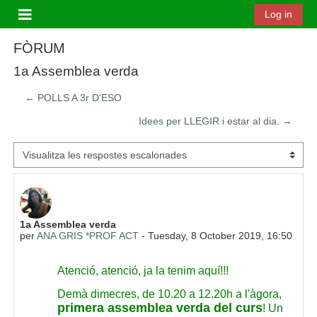
Ves al contingut principal
Log in
Panell lateral
FÒRUM
1a Assemblea verda
← POLLS A 3r D'ESO
Idees per LLEGIR i estar al dia. →
Mode de visualització
Nombre de respostes: 0
1a Assemblea verda
per
ANA GRIS *PROF ACT
-
Tuesday, 8 October 2019, 16:50
Atenció, atenció, ja la tenim aquí!!!
Demà dimecres, de 10.20 a 12.20h a l'àgora,
primera assemblea verda del curs
! Un