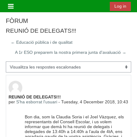
Ves al contingut principal
Log in
Panell lateral
FÒRUM
REUNIÓ DE DELEGATS!!!
← Educació pública i de qualitat
A 1r ESO preparem la nostra primera junta d'avaluació →
Mode de visualització
Nombre de respostes: 0
REUNIÓ DE DELEGATS!!!
per
S'ha esborrat l'usuari
-
Tuesday, 4 December 2018, 10:43
Bon dia, som la Claudia Soria i el Joel Vàzquez, els
representants del Consell Escolar, i us volem
informar que demà hi ha reunió de delegats i
delegades de 13:40h a 14:40h a l'aula de 4tA, ens
agradaria gaudir de la vostra asistència. Gràcies, i