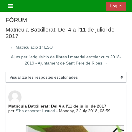
Ves al contingut principal
Log in
Panell lateral
FÒRUM
Matrícula Batxillerat: Del 4 a l'11 de juliol de
2017
← Matriculació 1r ESO
Ajuts per l'adquisició de llibres i material escolar curs 2018-
2019 - Ajuntament de Sant Pere de Ribes →
Mode de visualització
Nombre de respostes: 0
Matrícula Batxillerat: Del 4 a l'11 de juliol de 2017
per
S'ha esborrat l'usuari
-
Monday, 2 July 2018, 08:59