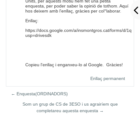
Units, per aquests motiu hem fet una petita
enquesta, per poder saber la opinió de tothom. Aquí
hos deixem amb l'enllaç, gràcies per col°laborar.
Enllaç:
https://docs.google.com/a/insmontgros.cat/forms/d/1
usp=drivesdk
Copieu l'enllaç i enganxeu-lo al Google. Gràcies!
Enllaç permanent
← Enquesta(ORDINADORS)
Som un grup de CS de 3ESO i us agrairíem que
completareu aquesta enquesta →