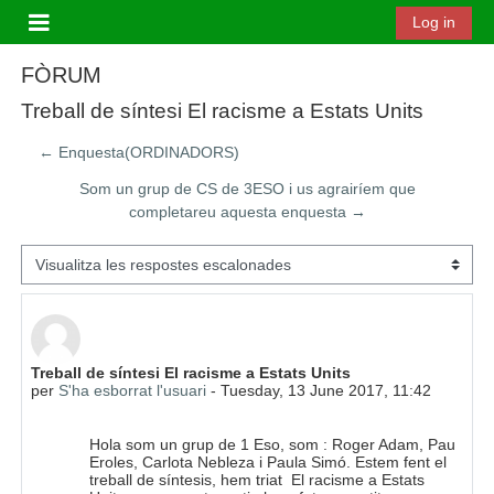
Ves al contingut principal
Log in
Panell lateral
FÒRUM
Treball de síntesi El racisme a Estats Units
← Enquesta(ORDINADORS)
Som un grup de CS de 3ESO i us agrairíem que
completareu aquesta enquesta →
Mode de visualització
Nombre de respostes: 0
Treball de síntesi El racisme a Estats Units
per
S'ha esborrat l'usuari
-
Tuesday, 13 June 2017, 11:42
Hola som un grup de 1 Eso, som : Roger Adam, Pau
Eroles, Carlota Nebleza i Paula Simó. Estem fent el
treball de síntesis, hem triat El racisme a Estats