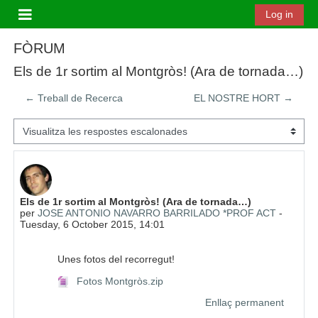
Ves al contingut principal
Log in
Panell lateral
FÒRUM
Els de 1r sortim al Montgròs! (Ara de tornada…)
← Treball de Recerca
EL NOSTRE HORT →
Mode de visualització
Nombre de respostes: 0
Els de 1r sortim al Montgròs! (Ara de tornada…)
per
JOSE ANTONIO NAVARRO BARRILADO *PROF ACT
-
Tuesday, 6 October 2015, 14:01
Unes fotos del recorregut!
Fotos Montgròs.zip
Enllaç permanent