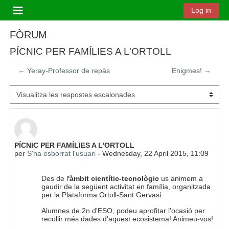
Ves al contingut principal
Log in
Panell lateral
FÒRUM
PÍCNIC PER FAMÍLIES A L'ORTOLL
← Yeray-Professor de repàs
Enigmes! →
Mode de visualització
Nombre de respostes: 0
PÍCNIC PER FAMÍLIES A L'ORTOLL
per
S'ha esborrat l'usuari
-
Wednesday, 22 April 2015, 11:09
Des de l
'àmbit cientític-tecnològic
us animem a
gaudir de la següent activitat en família, organitzada
per la Plataforma Ortoll-Sant Gervasi.
Alumnes de 2n d'ESO, podeu aprofitar l'ocasió per
recollir més dades d'aquest ecosistema! Animeu-vos!