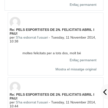
Enllaç permanent
En resposta a S'ha esborrat l'usuari
Re: PELS ESPORTISTES DE 2N. FELICITATS ABRIL I
PAU!
per
S'ha esborrat l'usuari
-
Tuesday, 11 November 2014,
10:38
moltes felicitats per a tots dos, molt bé
Enllaç permanent
Mostra el missatge original
En resposta a S'ha esborrat l'usuari
Re: PELS ESPORTISTES DE 2N. FELICITATS ABRIL I
PAU!
per
S'ha esborrat l'usuari
-
Tuesday, 11 November 2014,
10:44