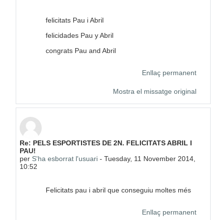
felicitats Pau i Abril
felicidades Pau y Abril
congrats Pau and Abril
Enllaç permanent
Mostra el missatge original
En resposta a S'ha esborrat l'usuari
Re: PELS ESPORTISTES DE 2N. FELICITATS ABRIL I
PAU!
per
S'ha esborrat l'usuari
-
Tuesday, 11 November 2014,
10:52
Felicitats pau i abril que conseguiu moltes més
Enllaç permanent