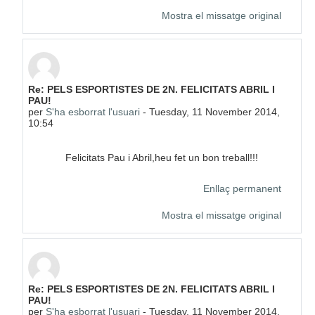
Mostra el missatge original
En resposta a S'ha esborrat l'usuari
Re: PELS ESPORTISTES DE 2N. FELICITATS ABRIL I
PAU!
per
S'ha esborrat l'usuari
-
Tuesday, 11 November 2014,
10:54
Felicitats Pau i Abril,heu fet un bon treball!!!
Enllaç permanent
Mostra el missatge original
En resposta a S'ha esborrat l'usuari
Re: PELS ESPORTISTES DE 2N. FELICITATS ABRIL I
PAU!
per
S'ha esborrat l'usuari
-
Tuesday, 11 November 2014,