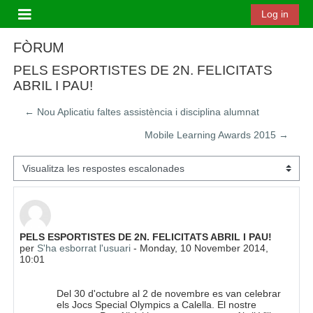
Ves al contingut principal
Log in
Panell lateral
FÒRUM
PELS ESPORTISTES DE 2N. FELICITATS
ABRIL I PAU!
← Nou Aplicatiu faltes assistència i disciplina alumnat
Mobile Learning Awards 2015 →
Mode de visualització
Nombre de respostes: 5
PELS ESPORTISTES DE 2N. FELICITATS ABRIL I PAU!
per
S'ha esborrat l'usuari
-
Monday, 10 November 2014,
10:01
Del 30 d'octubre al 2 de novembre es van celebrar
els Jocs Special Olympics a Calella. El nostre