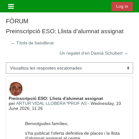
Ves al contingut principal
Log in
Panell lateral
FÒRUM
Preinscripció ESO: Llista d'alumnat assignat
← Títols de batxillerat
Un regalet d'en Damià Schubert →
Mode de visualització
Nombre de respostes: 0
Preinscripció ESO: Llista d'alumnat assignat
per
ARTUR VIDAL LLOBERA *PROF AS
-
Wednesday, 10
June 2026, 11:26
Benvolgudes famílies,
s'ha publicat l'oferta definitiva de places i la llista
d'alumnat assignat al centre.