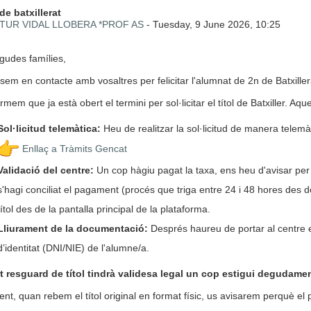
 de respostes: 0
de batxillerat
TUR VIDAL LLOBERA *PROF AS
-
Tuesday, 9 June 2026, 10:25
gudes famílies,
sem en contacte amb vosaltres per felicitar l'alumnat de 2n de Batxille
rmem que ja està obert el termini per sol·licitar el títol de Batxiller. Aq
Sol·licitud telemàtica:
Heu de realitzar la sol·licitud de manera telemà
Enllaç a Tràmits Gencat
Validació del centre:
Un cop hàgiu pagat la taxa, ens heu d'avisar per 
s'hagi conciliat el pagament (procés que triga entre 24 i 48 hores des d
títol des de la pantalla principal de la plataforma.
Lliurament de la documentació:
Després haureu de portar al centre e
d’identitat (DNI/NIE) de l'alumne/a.
 resguard de títol tindrà validesa legal un cop estigui degudament
nt, quan rebem el títol original en format físic, us avisarem perquè el 