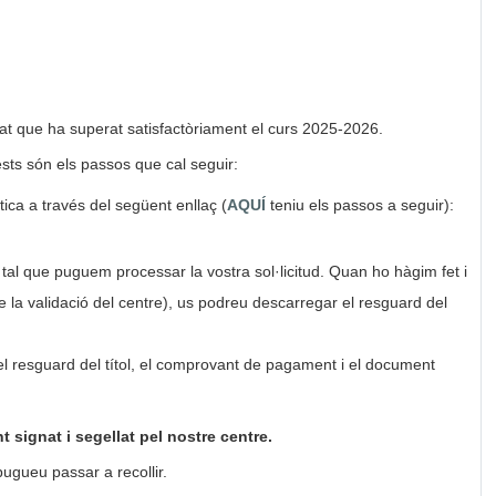
rat que ha superat satisfactòriament el curs 2025-2026.
uests són els passos que cal seguir:
tica a través del següent enllaç (
AQUÍ
teniu els passos a seguir):
tal que puguem processar la vostra sol·licitud. Quan ho hàgim fet i
e la validació del centre), us podreu descarregar el resguard del
l resguard del títol, el comprovant de pagament i el document
 signat i segellat pel nostre centre.
pugueu passar a recollir.