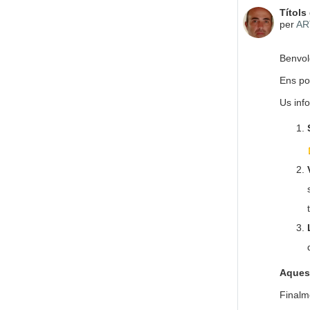
Nombre
Títols 
per
AR
Benvol
Ens po
Us info
Aquest
Finalme