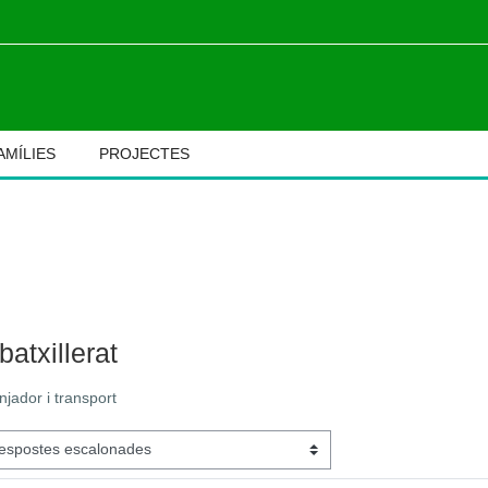
AMÍLIES
PROJECTES
M
batxillerat
njador i transport