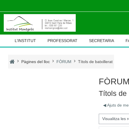
Ves al contingut principal
L’INSTITUT
PROFESSORAT
SECRETARIA
F
Pàgines del lloc
FÒRUM
Títols de batxillerat
FÒRU
Títols de 
◀︎ Ajuts de me
Mode de visualització