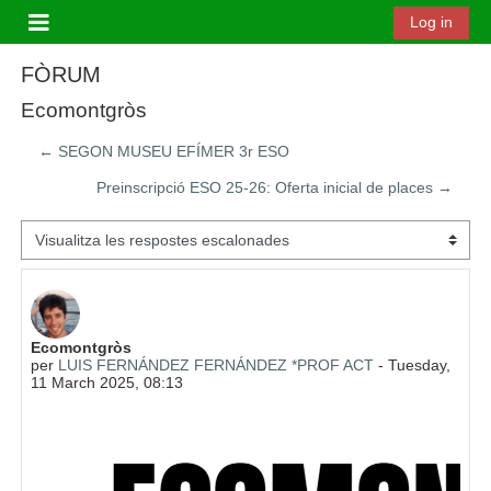
Ves al contingut principal
Log in
Panell lateral
FÒRUM
Ecomontgròs
← SEGON MUSEU EFÍMER 3r ESO
Preinscripció ESO 25-26: Oferta inicial de places →
Mode de visualització
Nombre de respostes: 0
Ecomontgròs
per
LUIS FERNÁNDEZ FERNÁNDEZ *PROF ACT
-
Tuesday,
11 March 2025, 08:13