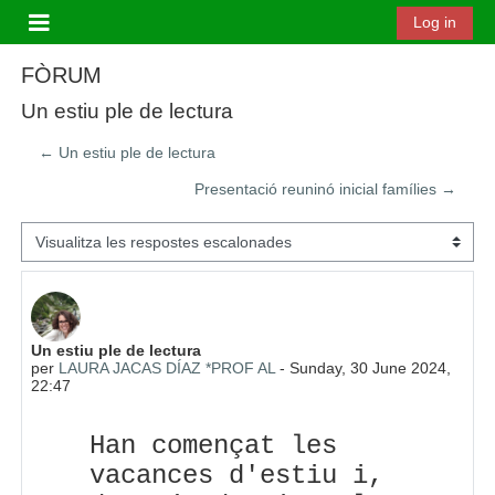
Ves al contingut principal
Log in
Panell lateral
FÒRUM
Un estiu ple de lectura
← Un estiu ple de lectura
Presentació reuninó inicial famílies →
Mode de visualització
Nombre de respostes: 0
Un estiu ple de lectura
per
LAURA JACAS DÍAZ *PROF AL
-
Sunday, 30 June 2024,
22:47
Han començat les
vacances d'estiu i,