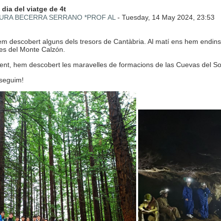
 de respostes: 0
dia del viatge de 4t
URA BECERRA SERRANO *PROF AL
-
Tuesday, 14 May 2024, 23:53
em descobert alguns dels tresors de Cantàbria. Al matí ens hem endins
es del Monte Calzón.
ent, hem descobert les maravelles de formacions de las Cuevas del So
seguim!