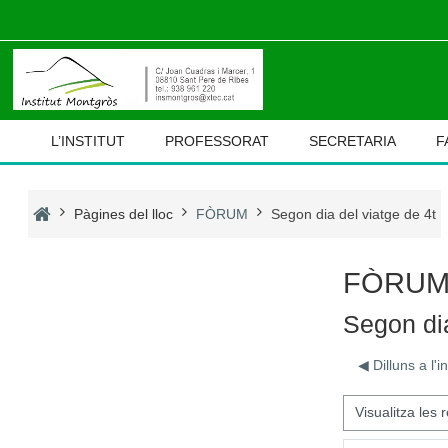
Ves al contingut principal
L’INSTITUT
PROFESSORAT
SECRETARIA
F
Pàgines del lloc
FÒRUM
Segon dia del viatge de 4t
FÒRU
Segon dia
◀︎ Dilluns a l
Mode de visualització