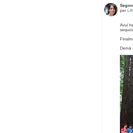
Nombre
Segon 
per
LA
Avui h
sequoi
Finalm
Demà 