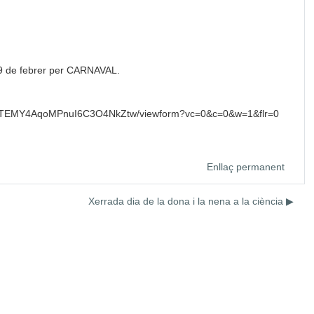
9 de
febrer
per CARNAVAL.
9qTEMY4AqoMPnuI6C3O4NkZtw/viewform?vc=0&c=0&w=1&flr=0
Enllaç permanent
Xerrada dia de la dona i la nena a la ciència ▶︎