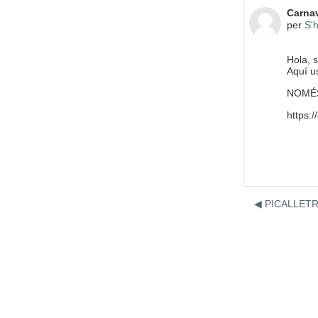
Nombre
Carnav
per
S'h
Hola,
s
Aquí
us
NOMÉS
https
◀︎ PICALLET