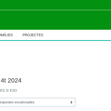
AMÍLIES
PROJECTES
M
 4t 2024
RES 3r ESO