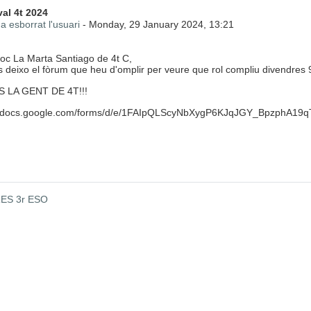
 de respostes: 0
al 4t 2024
a esborrat l'usuari
-
Monday, 29 January 2024, 13:21
oc La Marta Santiago de
4t
C,
 deixo el
fòrum
que heu d'omplir per veure que rol compliu
divendres
 LA GENT DE 4T!!!
://docs.google.com/forms/d/e/1FAIpQLScyNbXygP6KJqJGY_BpzphA1
RES 3r ESO