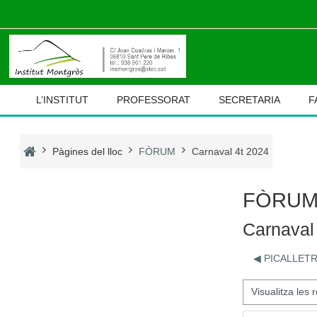
Ves al contingut principal
L’INSTITUT
PROFESSORAT
SECRETARIA
F
Pàgines del lloc
FÒRUM
Carnaval 4t 2024
FÒRU
Carnaval
◀︎ PICALLET
Mode de visualització