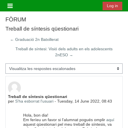
Ves al contingut principal
Log in
Panell lateral
FÒRUM
Treball de síntesis qüestionari
← Graduació 2n Batxillerat
Treball de síntesi: Visió dels adults en els adolescents
2nESO →
Mode de visualització
Nombre de respostes: 0
Treball de síntesis qüestionari
per
S'ha esborrat l'usuari
-
Tuesday, 14 June 2022, 08:43
Hola, bon dia!
Em feríeu un favor si l'alumnat pogués omplir
aquí
aquest qüestionari pel meu treball de síntesis, va