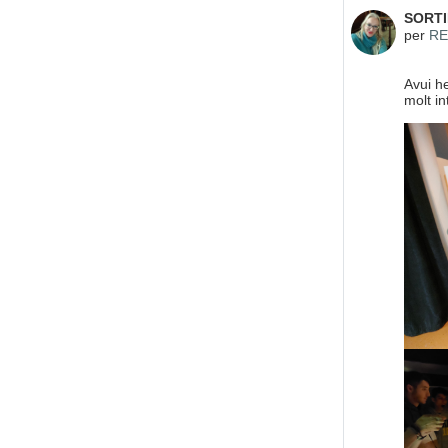
Nombre
SORTI
per
RE
Avui he
molt i