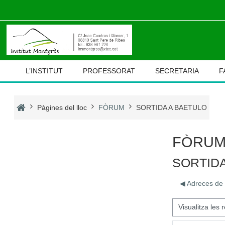
Ves al contingut principal
L’INSTITUT
PROFESSORAT
SECRETARIA
F
Pàgines del lloc
FÒRUM
SORTIDA A BAETULO
FÒRU
SORTID
◀︎ Adreces de
Mode de visualització