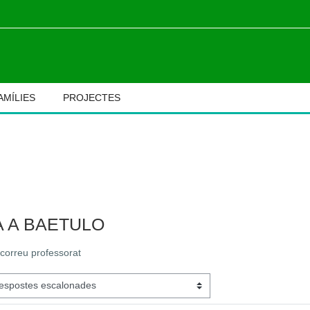
AMÍLIES
PROJECTES
M
A A BAETULO
 correu professorat