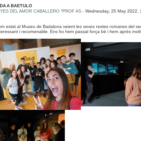
 de respostes: 0
DA A BAETULO
YES DEL AMOR CABALLERO *PROF AS
-
Wednesday, 25 May 2022, 
m estat al Museu de Badalona veient les seves restes romanes del segle 
nteressant i recomenable. Ens ho hem passat força bé i hem après molt