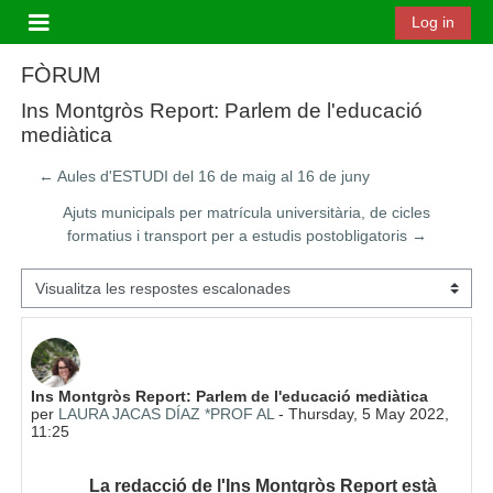
Ves al contingut principal
Log in
Panell lateral
FÒRUM
Ins Montgròs Report: Parlem de l'educació
mediàtica
← Aules d'ESTUDI del 16 de maig al 16 de juny
Ajuts municipals per matrícula universitària, de cicles
formatius i transport per a estudis postobligatoris →
Mode de visualització
Nombre de respostes: 0
Ins Montgròs Report: Parlem de l'educació mediàtica
per
LAURA JACAS DÍAZ *PROF AL
-
Thursday, 5 May 2022,
11:25
La redacció de l'Ins Montgròs Report està