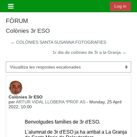
Ves al contingut principal
Log in
Panell lateral
FÒRUM
Colònies 3r ESO
← COLÒNIES SANTA SUSANNA FOTOGRAFIES
1r dia de colònies de 3r a la Granja →
Mode de visualització
Nombre de respostes: 0
Colònies 3r ESO
per
ARTUR VIDAL LLOBERA *PROF AS
-
Monday, 25 April
2022, 10:00
Benvolgudes famílies de 3r d'ESO.
L'alumnat de 3r d'ESO ja ha arribat a La Granja