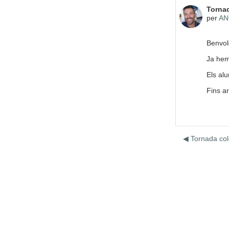
Nombre
Tornad
per
AN
Benvol
Ja hem
Els al
Fins a
◀︎ Tornada co