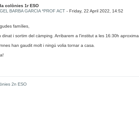
 de respostes: 0
a colònies 1r ESO
GEL BARBA GARCIA *PROF ACT
-
Friday, 22 April 2022, 14:52
gudes famílies,
 dinat i sortim del càmping. Arribarem a l'institut a les 16:30h aproxi
umnes han gaudit molt i ningú volia tornar a casa.
ra!
lònies 2n ESO