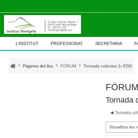
Ves al contingut principal
L’INSTITUT
PROFESSORAT
SECRETARIA
F
Pàgines del lloc
FÒRUM
Tornada colònies 1r ESO
FÒRU
Tornada 
◀︎ Tornada co
Mode de visualització