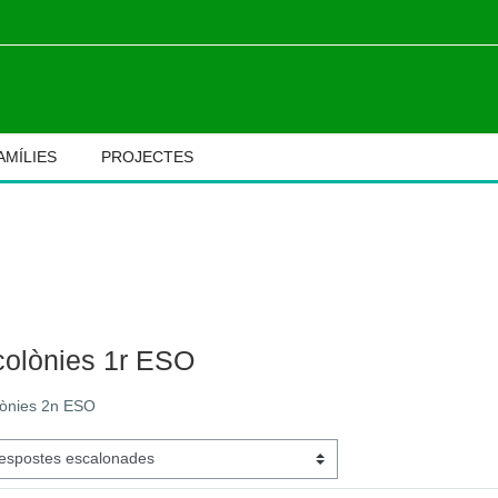
AMÍLIES
PROJECTES
M
colònies 1r ESO
lònies 2n ESO