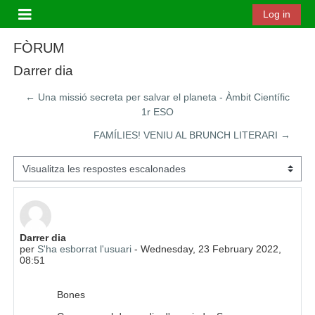
Ves al contingut principal
Log in
Panell lateral
FÒRUM
Darrer dia
← Una missió secreta per salvar el planeta - Àmbit Científic
1r ESO
FAMÍLIES! VENIU AL BRUNCH LITERARI →
Mode de visualització
Nombre de respostes: 0
Darrer dia
per
S'ha esborrat l'usuari
-
Wednesday, 23 February 2022,
08:51
Bones