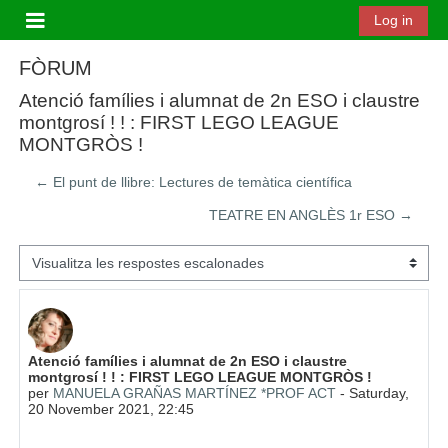
Ves al contingut principal
Log in
Panell lateral
FÒRUM
Atenció famílies i alumnat de 2n ESO i claustre
montgrosí ! ! : FIRST LEGO LEAGUE
MONTGRÒS !
← El punt de llibre: Lectures de temàtica científica
TEATRE EN ANGLÈS 1r ESO →
Mode de visualització
Nombre de respostes: 0
Atenció famílies i alumnat de 2n ESO i claustre
montgrosí ! ! : FIRST LEGO LEAGUE MONTGRÒS !
per
MANUELA GRAÑAS MARTÍNEZ *PROF ACT
-
Saturday,
20 November 2021, 22:45