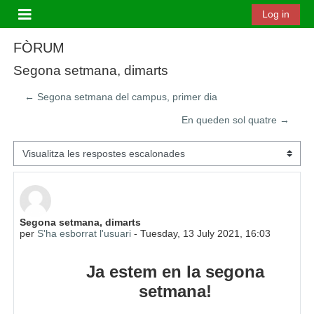
Ves al contingut principal
Log in
Panell lateral
FÒRUM
Segona setmana, dimarts
← Segona setmana del campus, primer dia
En queden sol quatre →
Mode de visualització
Nombre de respostes: 0
Segona setmana, dimarts
per
S'ha esborrat l'usuari
-
Tuesday, 13 July 2021, 16:03
Ja estem en la segona
setmana!