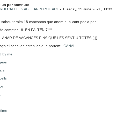
 de respostes: 0
ius per somriure
RDI CAELLES ABILLAR *PROF ACT
-
Tuesday, 29 June 2021, 00:33
 sabeu ternim 18 cançonms que anem publicant poc a poc
de comptar 18. EN FALTEN 7!!!!
L ANAR DE VACANCES FINS QUE LES SENTIU TOTES (jjj)
laço el canal on estan les que portem:
CANAL
d by me
e jean
tars
cells
oy
c
 time