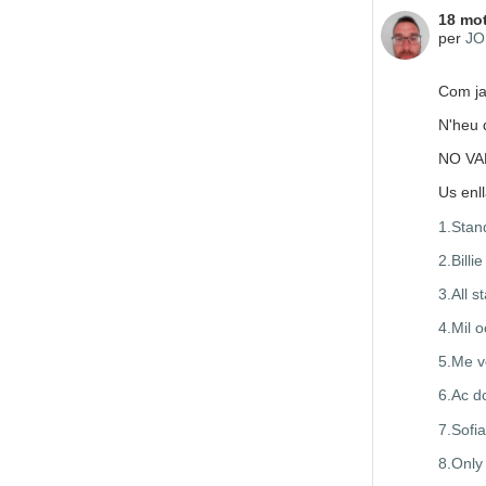
Nombre
18 mot
per
JO
Com ja
N'heu 
NO VA
Us enl
1.Stan
2.Billi
3.All s
4.Mil o
5.Me v
6.Ac d
7.Sofia
8.Only