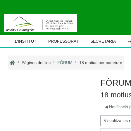
Ves al contingut principal
L’INSTITUT
PROFESSORAT
SECRETARIA
F
Pàgines del lloc
FÒRUM
18 motius per somriure
FÒRU
18 motiu
◀︎ Notificació
Mode de visualització