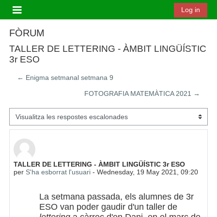
Ves al contingut principal
Log in
Panell lateral
FÒRUM
TALLER DE LETTERING - ÀMBIT LINGÜÍSTIC
3r ESO
← Enigma setmanal setmana 9
FOTOGRAFIA MATEMÀTICA 2021 →
Mode de visualització
Nombre de respostes: 0
TALLER DE LETTERING - ÀMBIT LINGÜÍSTIC 3r ESO
per
S'ha esborrat l'usuari
-
Wednesday, 19 May 2021, 09:20
La setmana passada, els alumnes de 3r
ESO van poder gaudir d'un taller de
lettering
a càrrec d'en Dani, en el marc de