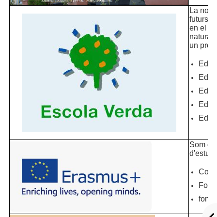
La nost
futurs 
en el m
natura 
un proje
Educa
Educa
Educ
Educa
Educ
Som cen
d'estud
Conéi
Forma
fomen