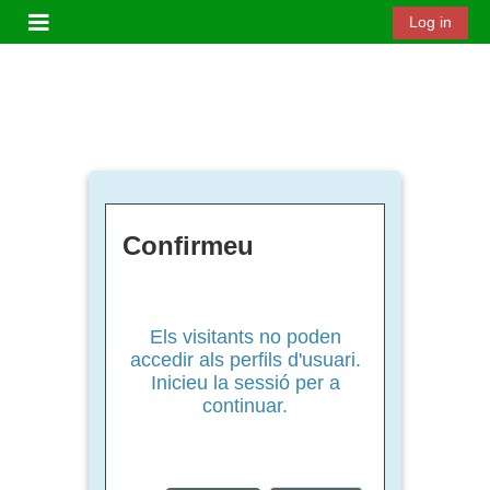
Ves al contingut principal
Log in
Panell lateral
Confirmeu
Els visitants no poden
accedir als perfils d'usuari.
Inicieu la sessió per a
continuar.