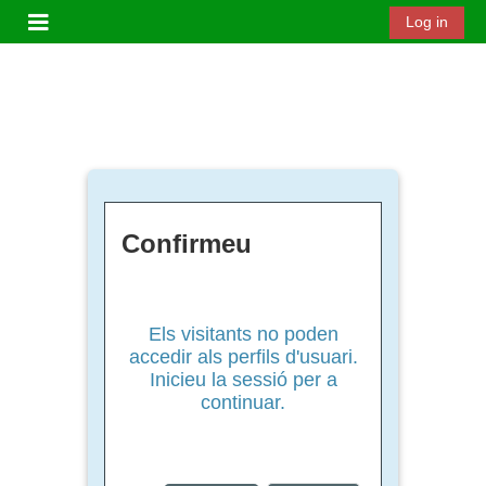
Ves al contingut principal
Log in
Panell lateral
Confirmeu
Els visitants no poden
accedir als perfils d'usuari.
Inicieu la sessió per a
continuar.