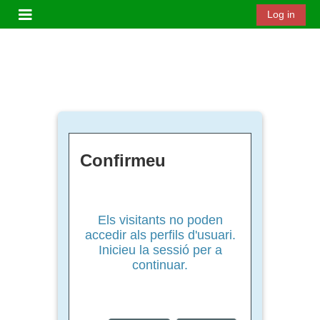
Ves al contingut principal
Log in
Panell lateral
Confirmeu
Els visitants no poden
accedir als perfils d'usuari.
Inicieu la sessió per a
continuar.