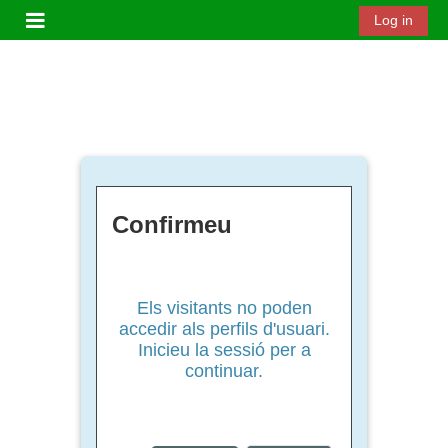
Ves al contingut principal
Log in
Panell lateral
Confirmeu
Els visitants no poden
accedir als perfils d'usuari.
Inicieu la sessió per a
continuar.