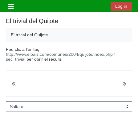
Ves al contingut principal
Log in
Panell lateral
El trivial del Quijote
El trivial del Quijote
Feu clic a l'enllaç
http://www.elpais.com/comunes/2004/quijote/index.php?
sec=trivial
per obrir el recurs.
Salta a...