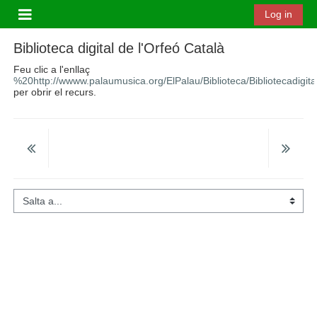
Ves al contingut principal
Log in
Panell lateral
Biblioteca digital de l'Orfeó Català
Feu clic a l'enllaç
%20http://wwww.palaumusica.org/ElPalau/Biblioteca/Bibliotecadigi
per obrir el recurs.
Salta a...