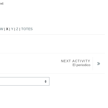
ext
W
|
X
|
Y
|
Z
|
TOTES
NEXT ACTIVITY
El periodico