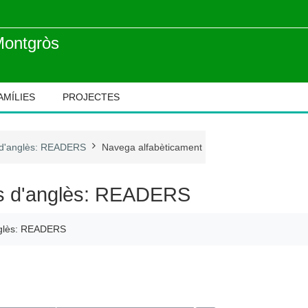
Montgròs
AMÍLIES
PROJECTES
 d'anglès: READERS
Navega alfabèticament
s d'anglès: READERS
nglès: READERS