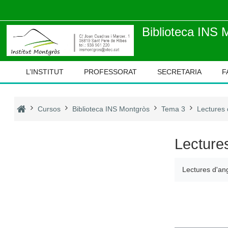
Ves al contingut principal
Biblioteca INS 
L’INSTITUT
PROFESSORAT
SECRETARIA
F
Cursos
Biblioteca INS Montgròs
Tema 3
Lectures
Lecture
Lectures d'a