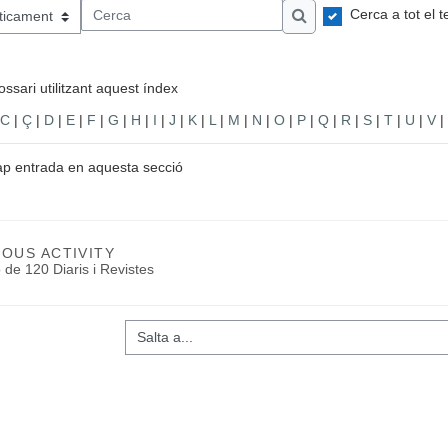
Cerca a tot el t
 índex
Cerca
Cerca
ssari utilitzant aquest índex
C
|
Ç
|
D
|
E
|
F
|
G
|
H
|
I
|
J
|
K
|
L
|
M
|
N
|
O
|
P
|
Q
|
R
|
S
|
T
|
U
|
V
|
ap entrada en aquesta secció
IOUS ACTIVITY
 de 120 Diaris i Revistes