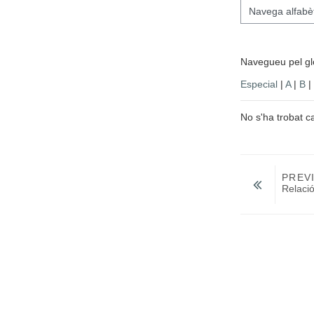
Navegueu pel glossari utilitzant aquest
Navegueu pel glo
Especial
|
A
|
B
|
No s'ha trobat c
PREV
Relació
Salta a...