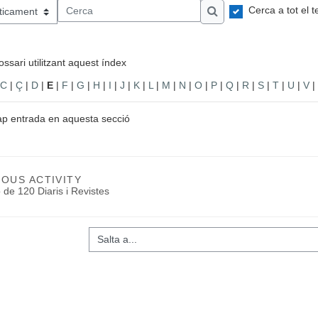
Cerca a tot el t
 índex
Cerca
Cerca
ssari utilitzant aquest índex
C
|
Ç
|
D
|
E
|
F
|
G
|
H
|
I
|
J
|
K
|
L
|
M
|
N
|
O
|
P
|
Q
|
R
|
S
|
T
|
U
|
V
|
ap entrada en aquesta secció
IOUS ACTIVITY
 de 120 Diaris i Revistes