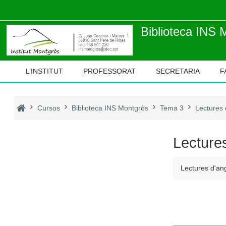
Ves al contingut principal
Biblioteca INS 
L’INSTITUT
PROFESSORAT
SECRETARIA
F
Cursos
Biblioteca INS Montgròs
Tema 3
Lectures
Lecture
Lectures d'a