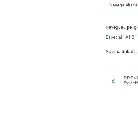
Navegueu pel glossari utilitzant aquest
Navegueu pel glo
Especial
|
A
|
B
|
No s'ha trobat c
PREV
Relació
Salta a...