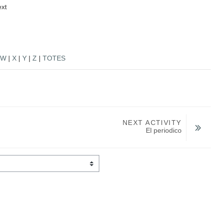
ext
W
|
X
|
Y
|
Z
|
TOTES
NEXT ACTIVITY
El periodico