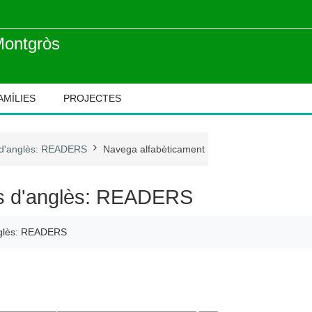
Montgròs
AMÍLIES
PROJECTES
 d'anglès: READERS
Navega alfabèticament
s d'anglès: READERS
nglès: READERS