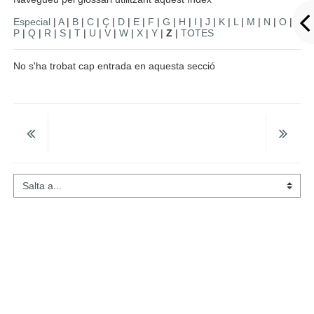
Especial
|
A
|
B
|
C
|
Ç
|
D
|
E
|
F
|
G
|
H
|
I
|
J
|
K
|
L
|
M
|
N
|
O
|
P
|
Q
|
R
|
S
|
T
|
U
|
V
|
W
|
X
|
Y
|
Z
|
TOTES
No s'ha trobat cap entrada en aquesta secció
Salta a...