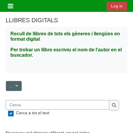
Ves al contingut principal
Log in
Panell lateral
LLIBRES DIGITALS
Recull de llibres de tots els gèneres i llengües en
format digital
.
Per trobar un llibre escriviu el nom de l'autor en el
buscador.
Exporta les entrades
...
Cerca
Cerca
Cerca a tot el text
Navegueu pel glossari utilitzant aquest índex